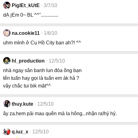
PiglEt_kUtE
3/7/10
dẠ jEm 0~ BL ^^"..............
na.cookie11
1/6/10
uhm mình ở Cụ Hồ City bạn ah?! ^^
hl_production
12/5/10
nhà ngay sân banh lun đóa ông bạn
tên tuấn hay gọi là tuấn em ák hả ?
vậy chắc tui bik mặt^^
thuy.kute
12/5/10
ây za.hem pải mau quên mà la hông...nhận ra!hý hý.
q.iuz_x
12/5/10