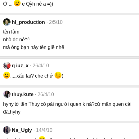
Ờ ...
e Qỳh nè a =))
hl_production
2/5/10
tên lâm
nhà đc nè^^
mà ông bạn này tên giề nhể
q.iuz_x
26/4/10
.....xấu fai? che chứ
)
thuy.kute
26/4/10
hyhy.tớ tên Thùy.có pải người quen k nà?cứ mần quen cái
đã.hyhy
Na_Ugly
14/4/10