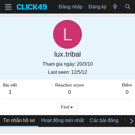
Đăng nhập
Đăng ký
L
lux.tribal
Tham gia ngày
20/3/10
Last seen
12/5/12
Bài viết
Reaction score
Điểm
1
0
0
Find
Tin nhắn hồ sơ
Hoạt động mới nhất
Các bài đăng
Về tô