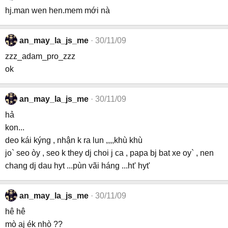
hj.man wen hen.mem mới nà
an_may_la_js_me
30/11/09
zzz_adam_pro_zzz
ok
an_may_la_js_me
30/11/09
hả
kon...
deo kái kýng , nhận k ra lun ,,,,khù khù
jo` seo òy , seo k they dj choi j ca , papa bj bat xe oy` , nen
chang dj dau hyt ...pùn vãi háng ...ht' hyt'
an_may_la_js_me
30/11/09
hê hê
mò aj ék nhò ??