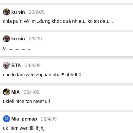
ku sỉn
10/6/09
chia pu`n với m ..đừng khóc quá nhieu.. ko tot dau....
ku sỉn
2/6/09
ơ....................
BTA
24/4/09
cho to lam wen zoj ban nha!!! h0h0h0
MiA
22/4/09
ukie!! nice too meet u!!
M
Mia_pemap
22/4/09
uk` làm wen!!!!!!!hjhj