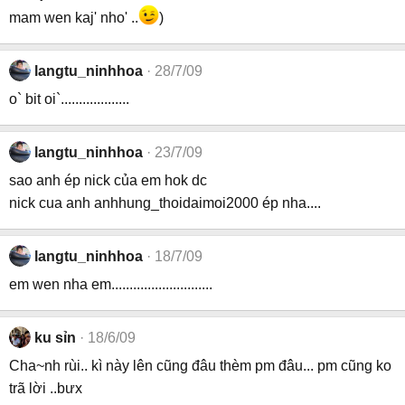
mam wen kaj' nho' ..
)
langtu_ninhhoa
28/7/09
o` bit oi`...................
langtu_ninhhoa
23/7/09
sao anh ép nick của em hok dc
nick cua anh anhhung_thoidaimoi2000 ép nha....
langtu_ninhhoa
18/7/09
em wen nha em............................
ku sỉn
18/6/09
Cha~nh rùi.. kì này lên cũng đâu thèm pm đâu... pm cũng ko
trã lời ..bưx