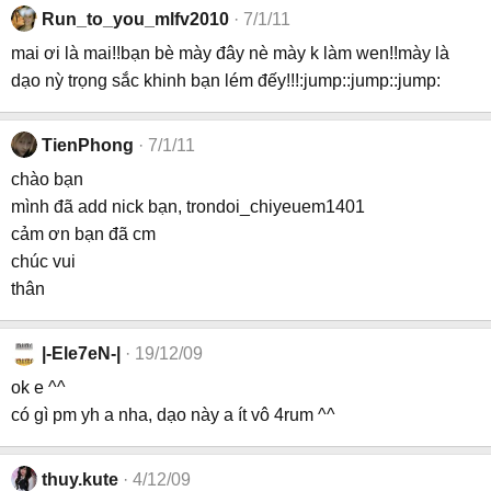
Run_to_you_mlfv2010
7/1/11
mai ơi là mai!!bạn bè mày đây nè mày k làm wen!!mày là
dạo nỳ trọng sắc khinh bạn lém đếy!!!:jump::jump::jump:
TienPhong
7/1/11
chào bạn
mình đã add nick bạn, trondoi_chiyeuem1401
cảm ơn bạn đã cm
chúc vui
thân
|-Ele7eN-|
19/12/09
ok e ^^
có gì pm yh a nha, dạo này a ít vô 4rum ^^
thuy.kute
4/12/09