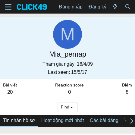
Đăng nhập
Đăng ký
M
Mia_pemap
Tham gia ngày
16/4/09
Last seen
15/5/17
Bài viết
Reaction score
Điểm
20
0
8
Find
Tin nhắn hồ sơ
Hoạt động mới nhất
Các bài đăng
Về tô