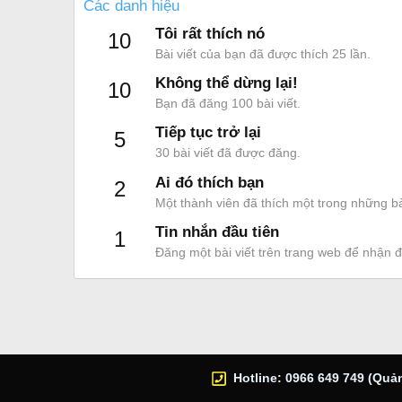
Các danh hiệu
Tôi rất thích nó
10
Bài viết của bạn đã được thích 25 lần.
Không thể dừng lại!
10
Bạn đã đăng 100 bài viết.
Tiếp tục trở lại
5
30 bài viết đã được đăng.
Ai đó thích bạn
2
Một thành viên đã thích một trong những bà
Tin nhắn đầu tiên
1
Đăng một bài viết trên trang web để nhận 
Hotline: 0966 649 749 (Quản