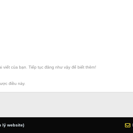
i viết của bạn. Tiếp tục đăng như vậy để biết thêm!
được điều này.
 lý website)