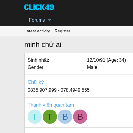
Forums
Latest activity
Register
minh chứ ai
Sinh nhật
12/10/91 (Age: 34)
Gender
Male
Chữ ký
0835.907.999 - 078.4949.555
Thành viên quan tâm
T
T
B
B