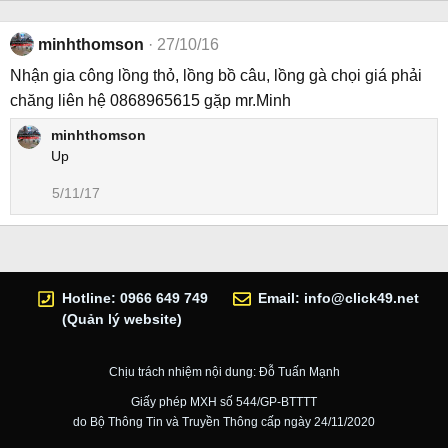
minhthomson
27/10/16
Nhận gia công lồng thỏ, lồng bồ câu, lồng gà chọi giá phải
chăng liên hệ 0868965615 gặp mr.Minh
minhthomson
Up
5/11/17
Hotline: 0966 649 749
Email:
info@click49.net
(Quản lý website)
Chịu trách nhiệm nội dung: Đỗ Tuấn Mạnh
Giấy phép MXH số 544/GP-BTTTT
do Bộ Thông Tin và Truyền Thông cấp ngày 24/11/2020