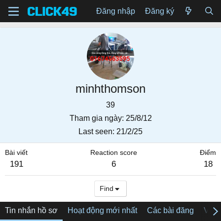
Đăng nhập
Đăng ký
minhthomson
39
Tham gia ngày
25/8/12
Last seen
21/2/25
Bài viết
Reaction score
Điểm
191
6
18
Find
Tin nhắn hồ sơ
Hoạt động mới nhất
Các bài đăng
Về tô