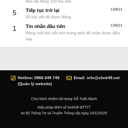
Bạn đã đăng 100 bài viết.
13/8/13
Tiếp tục trở lại
5
30 bài viết đã được đăng.
13/8/13
Tin nhắn đầu tiên
1
Đăng một bài viết trên trang web để nhận được điều
này.
Hotline: 0966 649 749
Email:
info@click49.net
(Quản lý website)
Chịu trách nhiệm nội dung: Đỗ Tuấn Mạnh
Giấy phép MXH số 544/GP-BTTTT
do Bộ Thông Tin và Truyền Thông cấp ngày 24/11/2020