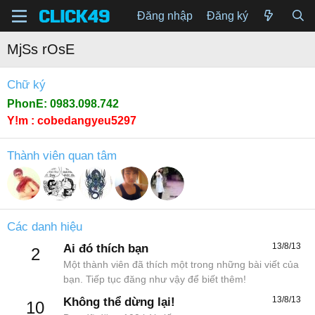
Đăng nhập
Đăng ký
MjSs rOsE
Chữ ký
PhonE: 0983.098.742
Y!m : cobedangyeu5297
Thành viên quan tâm
Các danh hiệu
13/8/13
Ai đó thích bạn
2
Một thành viên đã thích một trong những bài viết của
bạn. Tiếp tục đăng như vậy để biết thêm!
13/8/13
Không thể dừng lại!
10