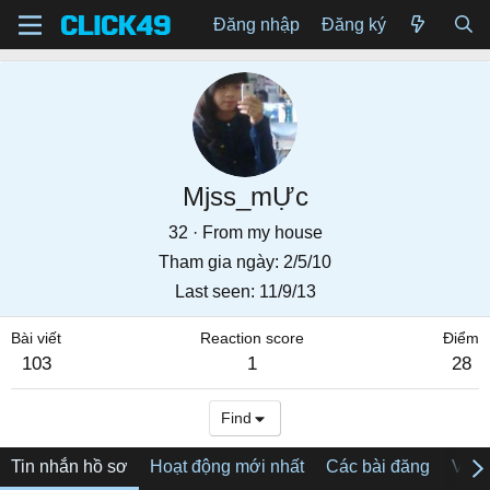
Đăng nhập
Đăng ký
Mjss_mỰc
32
·
From
my house
Tham gia ngày
2/5/10
Last seen
11/9/13
Bài viết
Reaction score
Điểm
103
1
28
Find
Tin nhắn hồ sơ
Hoạt động mới nhất
Các bài đăng
Về tô