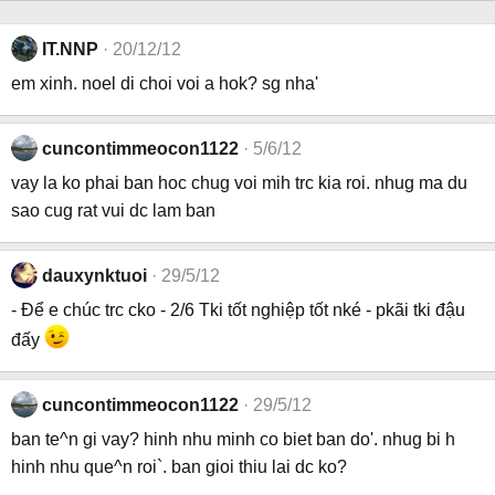
IT.NNP
20/12/12
em xinh. noel di choi voi a hok? sg nha'
cuncontimmeocon1122
5/6/12
vay la ko phai ban hoc chug voi mih trc kia roi. nhug ma du
sao cug rat vui dc lam ban
dauxynktuoi
29/5/12
- Để e chúc trc cko - 2/6 Tki tốt nghiệp tốt nké - pkãi tki đậu
đấy
cuncontimmeocon1122
29/5/12
ban te^n gi vay? hinh nhu minh co biet ban do'. nhug bi h
hinh nhu que^n roi`. ban gioi thiu lai dc ko?