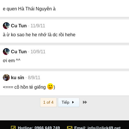
e quen Hà Thái Nguyên à
Cu Tun
11/9/11
à ừ ko sao he he nhớ là dc rồi hehe
Cu Tun
10/9/11
ơi em ^^
ku sỉn
8/9/11
<=== cô hồn té giếng
)
Last
1 of 4
Tiếp
Hotline: 0966 649 749
Email:
info@click49.net