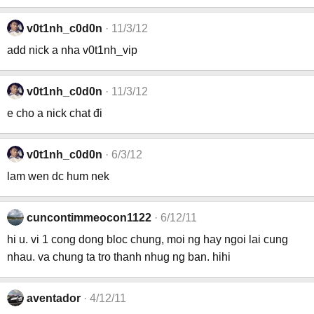
v0t1nh_c0d0n
11/3/12
add nick a nha v0t1nh_vip
v0t1nh_c0d0n
11/3/12
e cho a nick chat đi
v0t1nh_c0d0n
6/3/12
lam wen dc hum nek
cuncontimmeocon1122
6/12/11
hi u. vi 1 cong dong bloc chung, moi ng hay ngoi lai cung
nhau. va chung ta tro thanh nhug ng ban. hihi
aventador
4/12/11