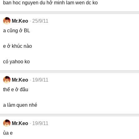
ban hoc nguyen du hở minh lam wen dc ko
Mr.Keo
25/9/11
a cũng ở BL
e ở khúc nào
có yahoo ko
Mr.Keo
19/9/11
thế e ở đâu
a làm quen nhé
Mr.Keo
19/9/11
ủa e