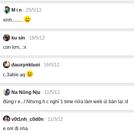
M i n
25/5/12
xinh.........
ku sỉn
18/5/12
con lợn.. :x
dauxynktuoi
16/5/12
c.3abie ạq
Na Nũng Nịu
11/5/12
đúng r e...! Nhưng h c nghỉ 1 time nữa làm web ùi bán lại :d
v0t1nh_c0d0n
11/3/12
e onl đi nha