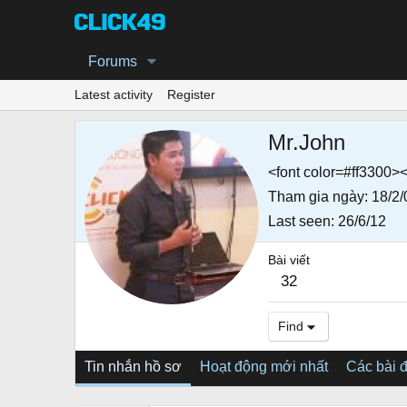
Forums
Latest activity
Register
Mr.John
<font color=#ff3300><
Tham gia ngày
18/2/
Last seen
26/6/12
Bài viết
32
Find
Tin nhắn hồ sơ
Hoạt động mới nhất
Các bài 