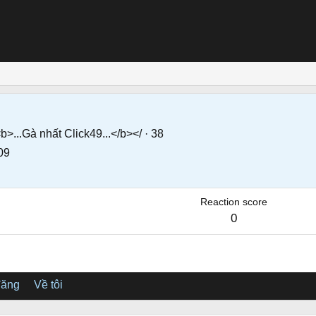
b>...Gà nhất Click49...</b></
·
38
09
Reaction score
0
đăng
Về tôi