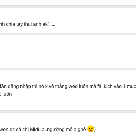
 chia tay thui anh ak`.....
ần đăng nhập thì nó k vô thẳng wed luôn mà fải kích vào 1 mục 
c luôn
 wen đc cả chị Midu a..ngưỡng mộ a ghê
)