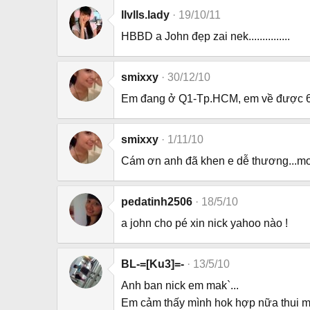
llvlls.lady
19/10/11
HBBD a John đẹp zai nek...............
smixxy
30/12/10
Em đang ở Q1-Tp.HCM, em về được 6
smixxy
1/11/10
Cám ơn anh đã khen e dễ thương...m
pedatinh2506
18/5/10
a john cho pé xin nick yahoo nào !
BL-=[Ku3]=-
13/5/10
Anh ban nick em mak`...
Em cảm thấy mình hok hợp nữa thui mìn