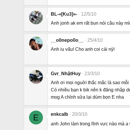
BL-=[Ku3]=-
12/5/10
Anh jonh ak em rất bun nói câu này mình
__o0nepo0o__
25/4/10
Anh iu vấu! Cho anh coi cái nỳ!
Gvr_NhậtHuy
23/3/10
Anh ơi mọi nguời thắc mắc là sao mỗi l
Có nhiều bạn k bik nên k đăng nhập d
mog A chỉnh sửa lại dùm bọn E nha
enkcalb
20/3/10
E
anh John làm trong lĩnh vực nào mà a