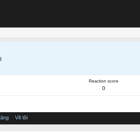
8
Reaction score
0
đăng
Về tôi