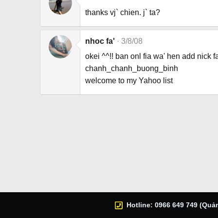
thanks vj` chien. j` ta?
nhoc fa'
3/8/08
okei ^^!! ban onl fia wa' hen add nick 
chanh_chanh_buong_binh
welcome to my Yahoo list
Hotline: 0966 649 749 (Quản