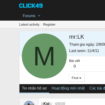
Forums
Latest activity
Register
mr:LK
M
Tham gia ngày
2/8/0
Last seen
11/4/11
Bài viết
0
Find
Tin nhắn hồ sơ
Hoạt động mới nhất
Các bài 
::Kid::
4/8/08