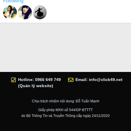
Following
Hotline: 0966 649 749
Email:
info@click49.net
(Quản lý website)
Chịu trách nhiệm nội dung: Đỗ Tuấn Mạnh
Giấy phép MXH số 544/GP-BTTTT
do Bộ Thông Tin và Truyền Thông cấp ngày 24/11/2020