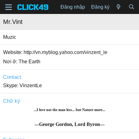
Đăng nhập
Đăng ký
Mr.Vint
Muzic
Website
http://vn.myblog.yahoo.com/vinzent_le
Nơi ở
The Earth
Contact
Skype
VinzentLe
Chữ ký
...I love not the man less... but Nature more...
---George Gordon, Lord Byron---