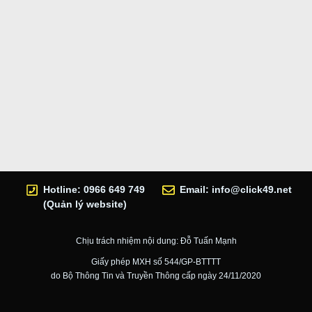
Hotline: 0966 649 749
Email:
info@click49.net
(Quản lý website)
Chịu trách nhiệm nội dung: Đỗ Tuấn Mạnh
Giấy phép MXH số 544/GP-BTTTT
do Bộ Thông Tin và Truyền Thông cấp ngày 24/11/2020