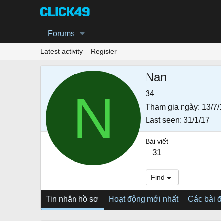
Forums
Latest activity
Register
Nan
N
34
Tham gia ngày
13/7/
Last seen
31/1/17
Bài viết
31
Find
Tin nhắn hồ sơ
Hoạt động mới nhất
Các bài 