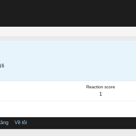
16
Reaction score
1
đăng
Về tôi