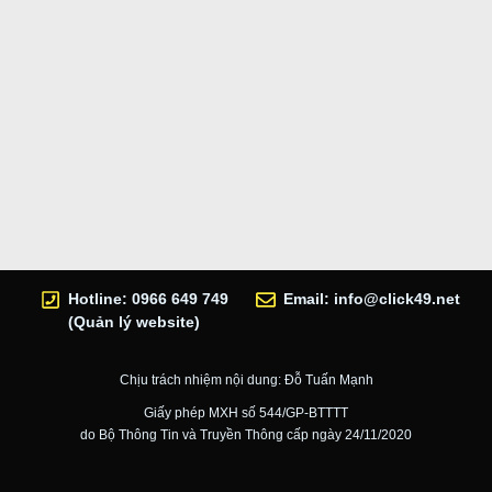
Hotline: 0966 649 749
Email:
info@click49.net
(Quản lý website)
Chịu trách nhiệm nội dung: Đỗ Tuấn Mạnh
Giấy phép MXH số 544/GP-BTTTT
do Bộ Thông Tin và Truyền Thông cấp ngày 24/11/2020