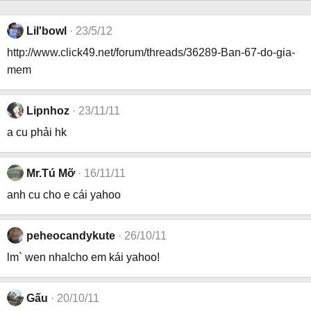
Lil'bowl
23/5/12
http://www.click49.net/forum/threads/36289-Ban-67-do-gia-
mem
Lipnhoz
23/11/11
a cu phải hk
Mr.Tú Mỡ
16/11/11
anh cu cho e cái yahoo
peheocandykute
26/10/11
lm` wen nha!cho em kái yahoo!
Gấu
20/10/11