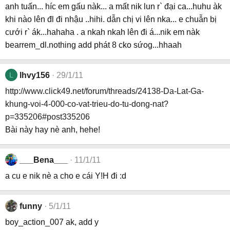
anh tuấn... híc em gấu nàk... a mất nik lun r` đại ca...huhu àk
khi nào lên đl đi nhậu ..hihi. dẫn chị vi lên nka... e chuẫn bị
cưới r` ák...hahaha . a nkah nkah lên đi á...nik em nàk
bearrem_dl.nothing add phát 8 cko sứog...hhaah
L
lhvy156
29/1/11
http://www.click49.net/forum/threads/24138-Da-Lat-Ga-
khung-voi-4-000-co-vat-trieu-do-tu-dong-nat?
p=335206#post335206
Bài này hay nè anh, hehe!
___Bena___
11/1/11
a cu e nik nè a cho e cái Y!H đi :d
funny
5/1/11
boy_action_007 ak, add y