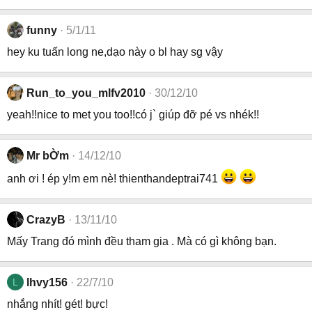
funny
5/1/11
hey ku tuấn long ne,dạo này o bl hay sg vậy
Run_to_you_mlfv2010
30/12/10
yeah!!nice to met you too!!có j` giúp đỡ pé vs nhék!!
Mr bỜm
14/12/10
anh ơi ! ép y!m em nè! thienthandeptrai741
CrazyB
13/11/10
Mấy Trang đó mình đều tham gia . Mà có gì không bạn.
L
lhvy156
22/7/10
nhắng nhít! gét! bực!