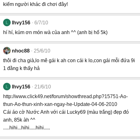
kiếm người khác đi chơi đây!
L
lhvy156
6/7/10
hí hí, kúm ơn món wà của anh ^^ (anh bị hố 5k)
nhoc88
25/6/10
thôi đi cha già,lo mê gái k ah con cái k lo,con gái mỗi đứa 9i
1 đằng k thấy hả
L
lhvy156
21/6/10
http://www.click49.net/forum/showthread.php?15751-Ao-
thun-Ao-thun-xinh-xan-ngay-he-Update-04-06-2010
Cái áo cờ Nước Anh với cái Lucky69 (màu trắng) đẹp đó
anh, 85k àh ^^
.....hihi...hihi.....hihi.....