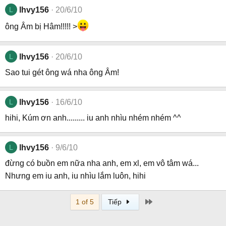
L
lhvy156
20/6/10
ông Âm bị Hâm!!!!! >
L
lhvy156
20/6/10
Sao tui gét ông wá nha ông Âm!
L
lhvy156
16/6/10
hihi, Kúm ơn anh......... iu anh nhìu nhém nhém ^^
L
lhvy156
9/6/10
đừng có buồn em nữa nha anh, em xl, em vô tâm wá...
Nhưng em iu anh, iu nhìu lắm luôn, hihi
Last
1 of 5
Tiếp