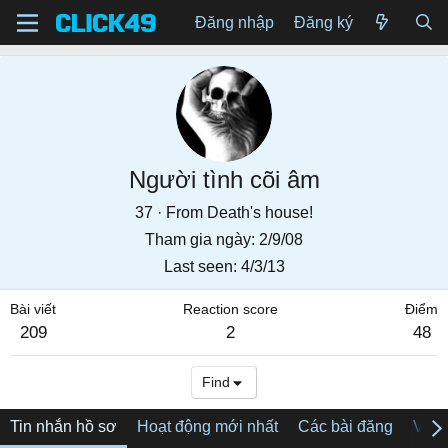
Đăng nhập
Đăng ký
Người tình cõi âm
37
·
From
Death's house!
Tham gia ngày
2/9/08
Last seen
4/3/13
Bài viết
Reaction score
Điểm
209
2
48
Find
Tin nhắn hồ sơ
Hoạt động mới nhất
Các bài đăng
Về tô