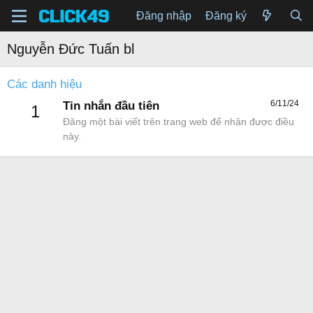
Đăng nhập
Đăng ký
Nguyễn Đức Tuấn bl
Các danh hiệu
6/11/24
Tin nhắn đầu tiên
1
Đăng một bài viết trên trang web để nhận được điều
này.