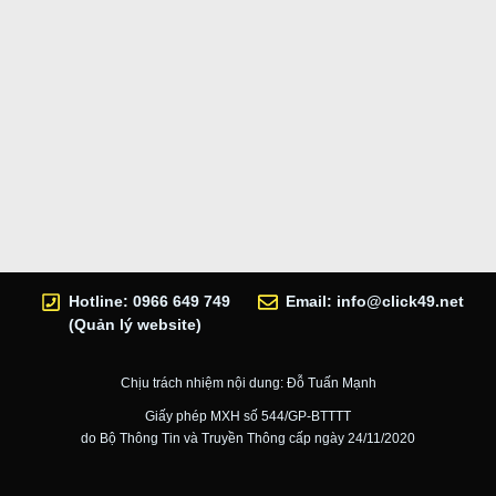
Hotline: 0966 649 749
Email:
info@click49.net
(Quản lý website)
Chịu trách nhiệm nội dung: Đỗ Tuấn Mạnh
Giấy phép MXH số 544/GP-BTTTT
do Bộ Thông Tin và Truyền Thông cấp ngày 24/11/2020