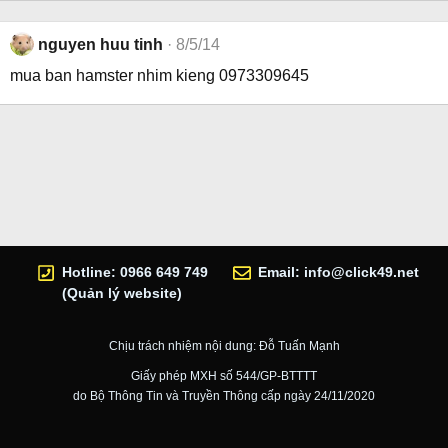
nguyen huu tinh
8/5/14
mua ban hamster nhim kieng 0973309645
Hotline: 0966 649 749
Email:
info@click49.net
(Quản lý website)
Chịu trách nhiệm nội dung: Đỗ Tuấn Mạnh
Giấy phép MXH số 544/GP-BTTTT
do Bộ Thông Tin và Truyền Thông cấp ngày 24/11/2020