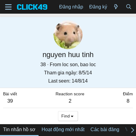
Đăng nhập
Đăng ký
nguyen huu tinh
38
·
From
loc son, bao loc
Tham gia ngày
8/5/14
Last seen
14/8/14
Bài viết
Reaction score
Điểm
39
2
8
Find
Tin nhắn hồ sơ
Hoạt động mới nhất
Các bài đăng
Về tô