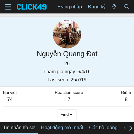
Đăng nhập
Đăng ký
Nguyễn Quang Đạt
26
Tham gia ngày
6/4/16
Last seen
25/7/19
Bài viết
Reaction score
Điểm
74
7
8
Find
Tin nhắn hồ sơ
Hoạt động mới nhất
Các bài đăng
Về tô