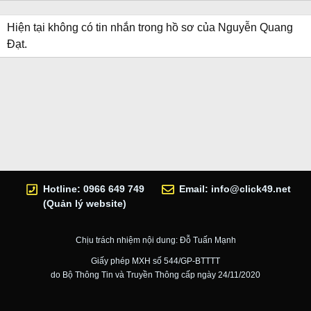
Hiện tại không có tin nhắn trong hồ sơ của Nguyễn Quang
Đạt.
Hotline: 0966 649 749
Email:
info@click49.net
(Quản lý website)
Chịu trách nhiệm nội dung: Đỗ Tuấn Mạnh
Giấy phép MXH số 544/GP-BTTTT
do Bộ Thông Tin và Truyền Thông cấp ngày 24/11/2020