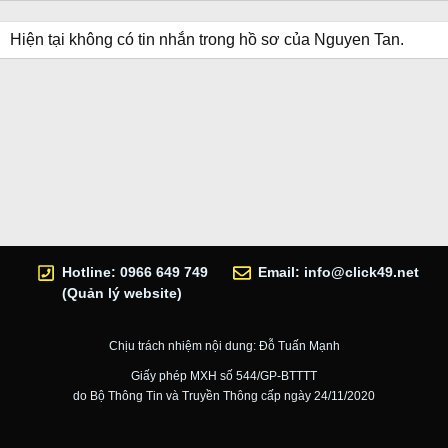
Hiện tại không có tin nhắn trong hồ sơ của Nguyen Tan.
Hotline: 0966 649 749
Email:
info@click49.net
(Quản lý website)
Chịu trách nhiệm nội dung: Đỗ Tuấn Mạnh
Giấy phép MXH số 544/GP-BTTTT
do Bộ Thông Tin và Truyền Thông cấp ngày 24/11/2020