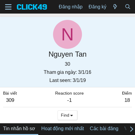
Đăng nhập
Đăng ký
N
Nguyen Tan
30
Tham gia ngày
3/1/16
Last seen
3/1/19
Bài viết
Reaction score
Điểm
309
-1
18
Find
Tin nhắn hồ sơ
Hoạt động mới nhất
Các bài đăng
Về tô