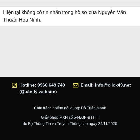
Hiện tại không có tin nhắn trong hồ sơ của Nguyễn Văn
Thuấn Hoa Ninh.
Hotline: 0966 649 749
Email:
info@click49.net
(Quản lý website)
Chịu trách nhiệm nội dung: Đỗ Tuấn Mạnh
Giấy phép MXH số 544/GP-BTTTT
do Bộ Thông Tin và Truyền Thông cấp ngày 24/11/2020