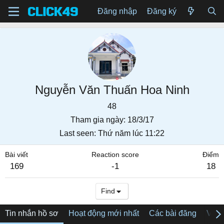
Đăng nhập
Đăng ký
Nguyễn Văn Thuấn Hoa Ninh
48
Tham gia ngày
18/3/17
Last seen
Thứ năm lúc 11:22
Bài viết
Reaction score
Điểm
169
-1
18
Find
Tin nhắn hồ sơ
Hoạt động mới nhất
Các bài đăng
Về tô