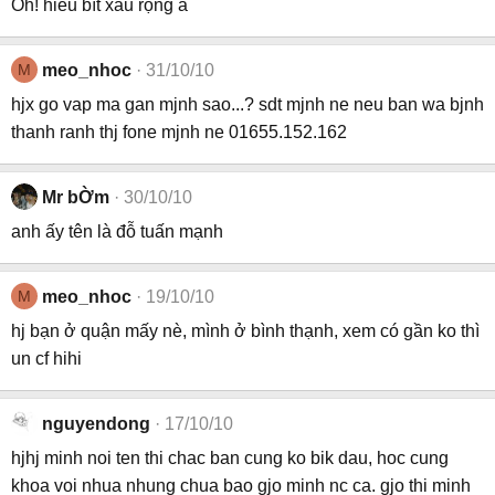
Oh! hiểu bít xâu rộng à
M
meo_nhoc
31/10/10
hjx go vap ma gan mjnh sao...? sdt mjnh ne neu ban wa bjnh
thanh ranh thj fone mjnh ne 01655.152.162
Mr bỜm
30/10/10
anh ấy tên là đỗ tuấn mạnh
M
meo_nhoc
19/10/10
hj bạn ở quận mấy nè, mình ở bình thạnh, xem có gần ko thì
un cf hihi
nguyendong
17/10/10
hjhj minh noi ten thi chac ban cung ko bik dau, hoc cung
khoa voi nhua nhung chua bao gjo minh nc ca. gjo thi minh