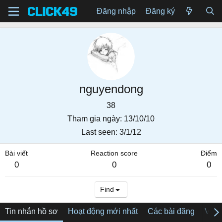
Đăng nhập
Đăng ký
nguyendong
38
Tham gia ngày
13/10/10
Last seen
3/1/12
Bài viết
Reaction score
Điểm
0
0
0
Find
Tin nhắn hồ sơ
Hoạt động mới nhất
Các bài đăng
Về tô