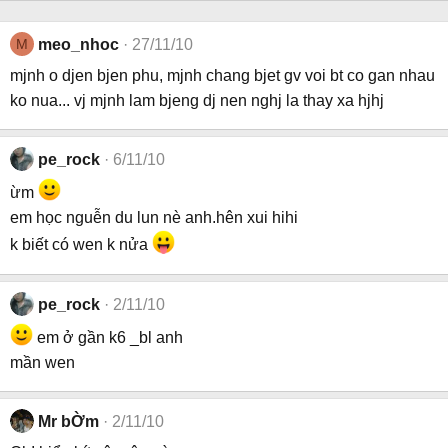
M
meo_nhoc
27/11/10
mjnh o djen bjen phu, mjnh chang bjet gv voi bt co gan nhau
ko nua... vj mjnh lam bjeng dj nen nghj la thay xa hjhj
pe_rock
6/11/10
ừm
em học nguễn du lun nè anh.hên xui hihi
k biết có wen k nửa
pe_rock
2/11/10
em ở gần k6 _bl anh
mần wen
Mr bỜm
2/11/10