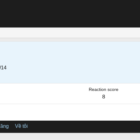
/14
Reaction score
8
đăng
Về tôi