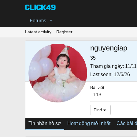
Forums
Latest activity
Register
nguyengiap
35
Tham gia ngày
11/11
Last seen
12/6/26
Bài viết
113
Find
Tin nhắn hồ sơ
Hoạt động mới nhất
Các bài 