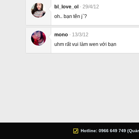
bl_love_ol
29/4/12
oh.. bạn tên j`?
mono
13/3/12
uhm rất vui làm wen với bạn
Hotline: 0966 649 749 (Quản