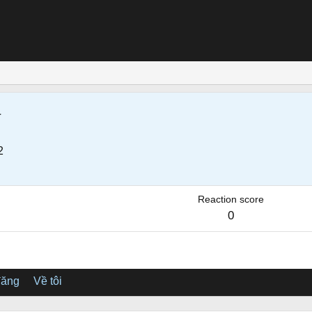
a
2
Reaction score
0
đăng
Về tôi