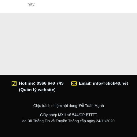
này.
Hotline: 0966 649 749
Email:
info@click49.net
(Quản lý website)
Chịu trách nhiệm nội dung: Đỗ Tuấn Mạnh
Giấy phép MXH số 544/GP-BTTTT
do Bộ Thông Tin và Truyền Thông cấp ngày 24/11/2020