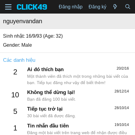
Đăng nhập
Đăng ký
nguyenvandan
Sinh nhật
16/9/93 (Age: 32)
Gender
Male
Các danh hiệu
20/2/16
Ai đó thích bạn
2
Một thành viên đã thích một trong những bài viết của
bạn. Tiếp tục đăng như vậy để biết thêm!
28/12/14
Không thể dừng lại!
10
Bạn đã đăng 100 bài viết.
28/10/14
Tiếp tục trở lại
5
30 bài viết đã được đăng.
19/10/14
Tin nhắn đầu tiên
1
Đăng một bài viết trên trang web để nhận được điều