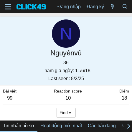
Đăng nhập
Đăng ký
N
Nguyênvũ
36
Tham gia ngày
11/6/18
Last seen
8/2/25
Bài viết
Reaction score
Điểm
99
10
18
Find
Tin nhắn hồ sơ
Hoạt động mới nhất
Các bài đăng
Về tô