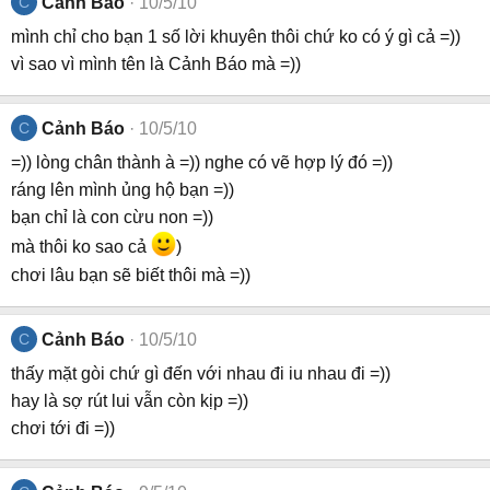
C
Cảnh Báo
10/5/10
mình chỉ cho bạn 1 số lời khuyên thôi chứ ko có ý gì cả =))
vì sao vì mình tên là Cảnh Báo mà =))
C
Cảnh Báo
10/5/10
=)) lòng chân thành à =)) nghe có vẽ hợp lý đó =))
ráng lên mình ủng hộ bạn =))
bạn chỉ là con cừu non =))
mà thôi ko sao cả
)
chơi lâu bạn sẽ biết thôi mà =))
C
Cảnh Báo
10/5/10
thấy mặt gòi chứ gì đến với nhau đi iu nhau đi =))
hay là sợ rút lui vẫn còn kịp =))
chơi tới đi =))