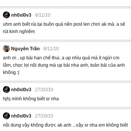
nh0xl0v3
6/11/10
uhm anh biết rùi.tại buồn quá nên post len chơi ak mà. a sẽ
rút kinh nghiệm
Nguyên Trần
6/11/10
anh ơi , up bài hạn chế thui, a up nhìu quá mà ít ngừi cm
lắm, chọc lọi nội dung mà up bài nha anh, toàn bài của anh
không :|
nh0xl0v3
27/10/10
hjhj mình không biết sr nha
nh0xl0v3
27/10/10
nội dung vậy không được ak anh ...vậy sr nha em không biết