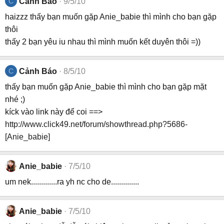
C
Cảnh Báo
9/5/10
haizzz thấy bạn muốn gặp Anie_babie thì mình cho bạn gặp
thôi
thấy 2 bạn yêu iu nhau thì mình muốn kết duyên thôi =))
C
Cảnh Báo
8/5/10
thấy bạn muốn gặp Anie_babie thì mình cho bạn gặp mặt
nhé ;)
kíck vào link này để coi ==>
http://www.click49.net/forum/showthread.php?5686-
[Anie_babie]
Anie_babie
7/5/10
um nek.............ra yh nc cho de..............
Anie_babie
7/5/10