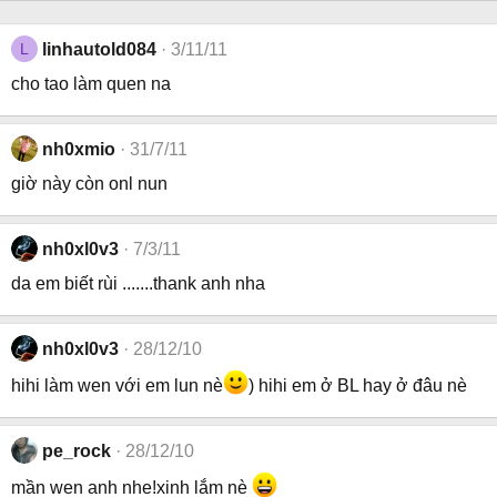
L
linhautold084
3/11/11
cho tao làm quen na
nh0xmio
31/7/11
giờ này còn onl nun
nh0xl0v3
7/3/11
da em biết rùi .......thank anh nha
nh0xl0v3
28/12/10
hihi làm wen với em lun nè
) hihi em ở BL hay ở đâu nè
pe_rock
28/12/10
mần wen anh nhe!xinh lắm nè