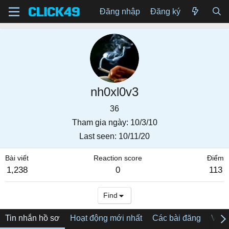
Đăng nhập
Đăng ký
nh0xl0v3
36
Tham gia ngày
10/3/10
Last seen
10/11/20
Bài viết
Reaction score
Điểm
1,238
0
113
Find
Tin nhắn hồ sơ
Hoạt động mới nhất
Các bài đăng
Về tô