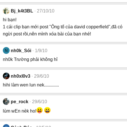
Bj_k4t3BL
27/10/10
hi bạn!
1 cái clip bạn mới post "Ông tổ của david copperfield",đã có
ngừi post rồi,nên mình xóa bài của bạn nhé!
N
nh0k_Sói
1/9/10
nh0k Trường phải không hỉ
nh0xl0v3
29/6/10
hihi làm wen lun nek.............
pe_rock
29/6/10
lùm wEn nèk ho!