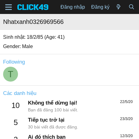
Đăng nhập
Đăng ký
Nhatxanh0326969566
Sinh nhật
18/2/85 (Age: 41)
Gender
Male
Following
T
Các danh hiệu
22/5/20
Không thể dừng lại!
10
Bạn đã đăng 100 bài viết.
23/3/20
Tiếp tục trở lại
5
30 bài viết đã được đăng.
12/3/20
Ai đó thích bạn