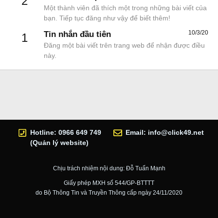
2
Một thành viên đã thích một trong những bài viết của
bạn. Tiếp tục đăng như vậy để biết thêm!
10/3/20
Tin nhắn đầu tiên
1
Đăng một bài viết trên trang web để nhận được điều
này.
Hotline: 0966 649 749
Email:
info@click49.net
(Quản lý website)
Chịu trách nhiệm nội dung: Đỗ Tuấn Mạnh
Giấy phép MXH số 544/GP-BTTTT
do Bộ Thông Tin và Truyền Thông cấp ngày 24/11/2020