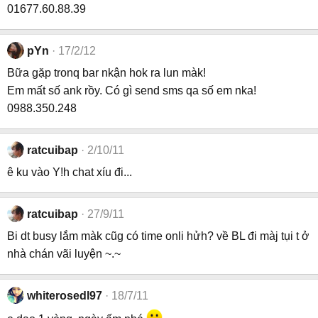
01677.60.88.39
pYn
17/2/12
Bữa gặp tronq bar nkận hok ra lun màk!
Em mất số ank rồy. Có gì send sms qa số em nka!
0988.350.248
ratcuibap
2/10/11
ê ku vào Y!h chat xíu đi...
ratcuibap
27/9/11
Bi dt busy lắm màk cũg có time onli hửh? về BL đi màj tụi t ở
nhà chán vãi luyện ~.~
whiterosedl97
18/7/11