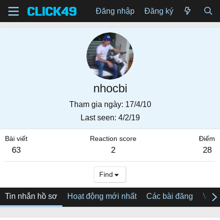
Đăng nhập
Đăng ký
nhocbi
Tham gia ngày
17/4/10
Last seen
4/2/19
Bài viết
Reaction score
Điểm
63
2
28
Find
Tin nhắn hồ sơ
Hoạt động mới nhất
Các bài đăng
Về tô