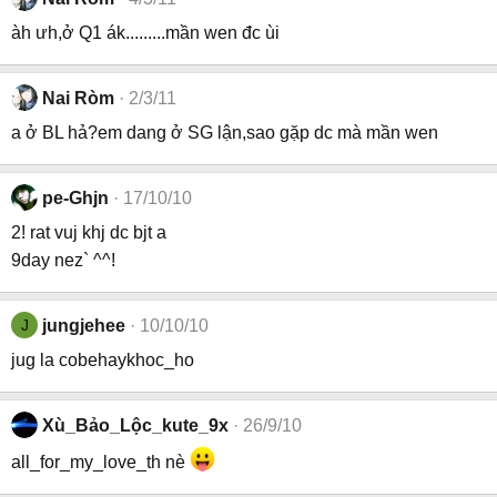
àh ưh,ở Q1 ák.........mần wen đc ùi
Nai Ròm
2/3/11
a ở BL hả?em dang ở SG lận,sao gặp dc mà mần wen
pe-Ghjn
17/10/10
2! rat vuj khj dc bjt a
9day nez` ^^!
J
jungjehee
10/10/10
jug la cobehaykhoc_ho
Xù_Bảo_Lộc_kute_9x
26/9/10
all_for_my_love_th nè