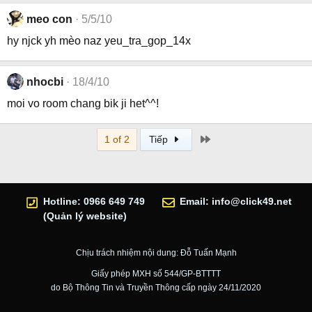
meo con
5/5/10
hy njck yh mèo naz yeu_tra_gop_14x
nhocbi
18/4/10
moi vo room chang bik ji het^^!
Last
1 of 2
Tiếp
Hotline: 0966 649 749
Email:
info@click49.net
(Quản lý website)
Chịu trách nhiệm nội dung: Đỗ Tuấn Mạnh
Giấy phép MXH số 544/GP-BTTTT
do Bộ Thông Tin và Truyền Thông cấp ngày 24/11/2020