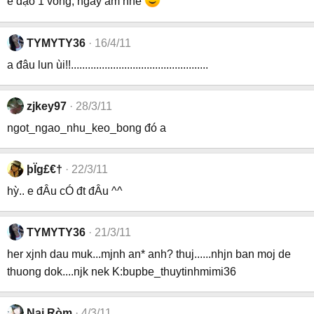
e dạo 1 vòng, ngày ấm nhé
TYMYTY36
16/4/11
a đâu lun ùi!!.................................................
zjkey97
28/3/11
ngot_ngao_nhu_keo_bong đó a
þÏg£€†
22/3/11
hỳ.. e đÂu cÓ đt đÂu ^^
TYMYTY36
21/3/11
her xjnh dau muk...mjnh an* anh? thuj......nhjn ban moj de
thuong dok....njk nek K:bupbe_thuytinhmimi36
Nai Ròm
4/3/11