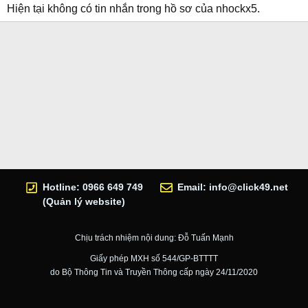
Hiện tại không có tin nhắn trong hồ sơ của nhockx5.
Hotline: 0966 649 749
Email:
info@click49.net
(Quản lý website)
Chịu trách nhiệm nội dung: Đỗ Tuấn Mạnh
Giấy phép MXH số 544/GP-BTTTT
do Bộ Thông Tin và Truyền Thông cấp ngày 24/11/2020