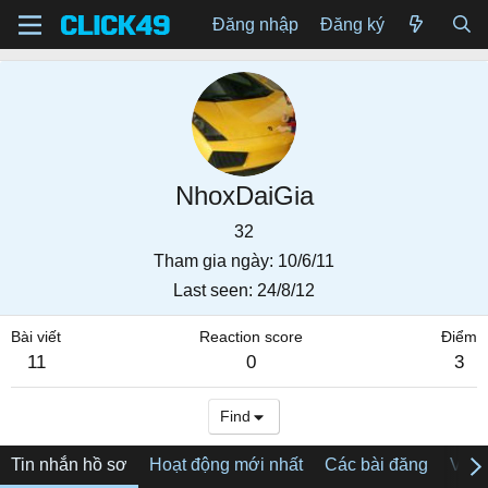
Đăng nhập
Đăng ký
NhoxDaiGia
32
Tham gia ngày
10/6/11
Last seen
24/8/12
Bài viết
Reaction score
Điểm
11
0
3
Find
Tin nhắn hồ sơ
Hoạt động mới nhất
Các bài đăng
Về tô