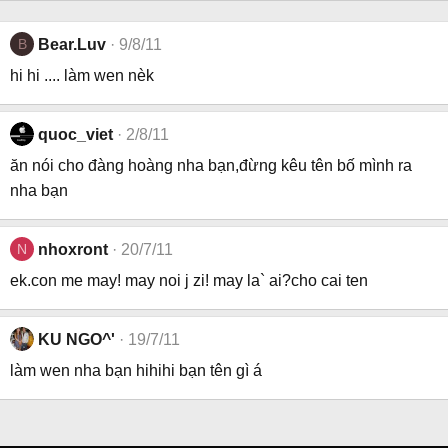
B
Bear.Luv
9/8/11
hi hi .... làm wen nèk
quoc_viet
2/8/11
ăn nói cho đàng hoàng nha bạn,đừng kêu tên bố mình ra
nha bạn
N
nhoxront
20/7/11
ek.con me may! may noi j zi! may la` ai?cho cai ten
KU NGO^'
19/7/11
làm wen nha bạn hihihi bạn tên gì á