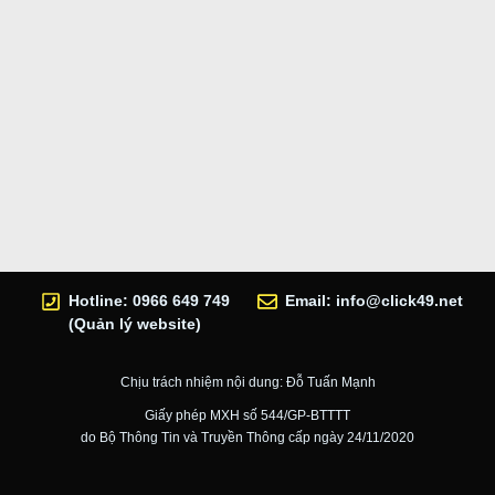
Hotline: 0966 649 749
Email:
info@click49.net
(Quản lý website)
Chịu trách nhiệm nội dung: Đỗ Tuấn Mạnh
Giấy phép MXH số 544/GP-BTTTT
do Bộ Thông Tin và Truyền Thông cấp ngày 24/11/2020