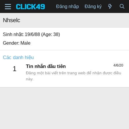
Đăng nhập
Đăng ký
Nhselc
Sinh nhật
19/6/88 (Age: 38)
Gender
Male
Các danh hiệu
4/6/20
Tin nhắn đầu tiên
1
Đăng một bài viết trên trang web để nhận được điều
này.