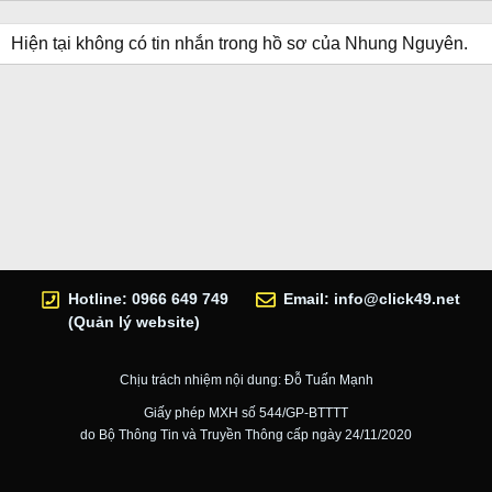
Hiện tại không có tin nhắn trong hồ sơ của Nhung Nguyên.
Hotline: 0966 649 749
Email:
info@click49.net
(Quản lý website)
Chịu trách nhiệm nội dung: Đỗ Tuấn Mạnh
Giấy phép MXH số 544/GP-BTTTT
do Bộ Thông Tin và Truyền Thông cấp ngày 24/11/2020