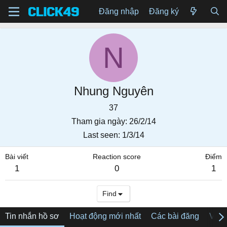
Đăng nhập
Đăng ký
N
Nhung Nguyên
37
Tham gia ngày
26/2/14
Last seen
1/3/14
Bài viết
Reaction score
Điểm
1
0
1
Find
Tin nhắn hồ sơ
Hoạt động mới nhất
Các bài đăng
Về tô