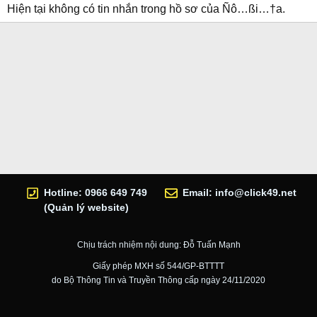
Hiện tại không có tin nhắn trong hồ sơ của Ñô…ßi…†a.
Hotline: 0966 649 749
Email:
info@click49.net
(Quản lý website)
Chịu trách nhiệm nội dung: Đỗ Tuấn Mạnh
Giấy phép MXH số 544/GP-BTTTT
do Bộ Thông Tin và Truyền Thông cấp ngày 24/11/2020