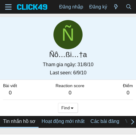
Đăng nhập
Đăng ký
Ñ
Ñô…ßi…†a
Tham gia ngày
31/8/10
Last seen
6/9/10
Bài viết
Reaction score
Điểm
0
0
0
Find
Tin nhắn hồ sơ
Hoạt động mới nhất
Các bài đăng
Về tô