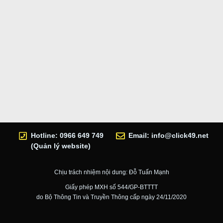
Hotline: 0966 649 749
Email:
info@click49.net
(Quản lý website)
Chịu trách nhiệm nội dung: Đỗ Tuấn Mạnh
Giấy phép MXH số 544/GP-BTTTT
do Bộ Thông Tin và Truyền Thông cấp ngày 24/11/2020