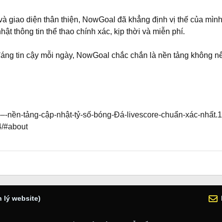
 giao diện thân thiện, NowGoal đã khẳng định vị thế của mình t
t thông tin thể thao chính xác, kịp thời và miễn phí.
 đáng tin cậy mỗi ngày, NowGoal chắc chắn là nền tảng không n
-–-nền-tảng-cập-nhật-tỷ-số-bóng-Đá-livescore-chuẩn-xác-nhất.
4/#about
 lý website)