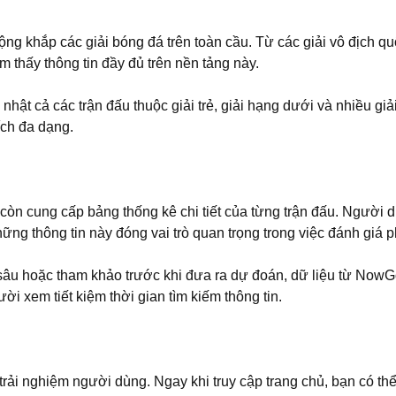
ng khắp các giải bóng đá trên toàn cầu. Từ các giải vô địch q
m thấy thông tin đầy đủ trên nền tảng này.
hật cả các trận đấu thuộc giải trẻ, giải hạng dưới và nhiều giả
ch đa dạng.
 còn cung cấp bảng thống kê chi tiết của từng trận đấu. Người 
 Những thông tin này đóng vai trò quan trọng trong việc đánh gi
âu hoặc tham khảo trước khi đưa ra dự đoán, dữ liệu từ NowGoa
ời xem tiết kiệm thời gian tìm kiếm thông tin.
trải nghiệm người dùng. Ngay khi truy cập trang chủ, bạn có thể