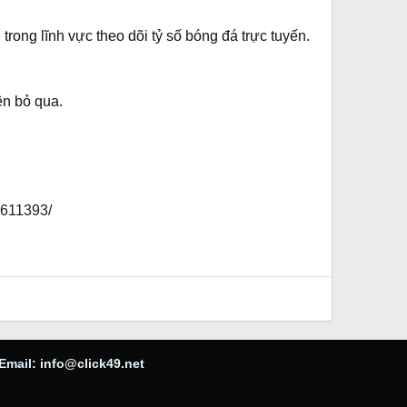
rong lĩnh vực theo dõi tỷ số bóng đá trực tuyến.
ên bỏ qua.
1611393/
Email:
info@click49.net