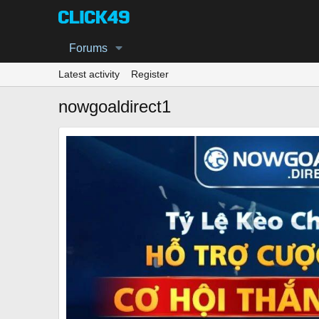
Forums
Latest activity
Register
nowgoaldirect1