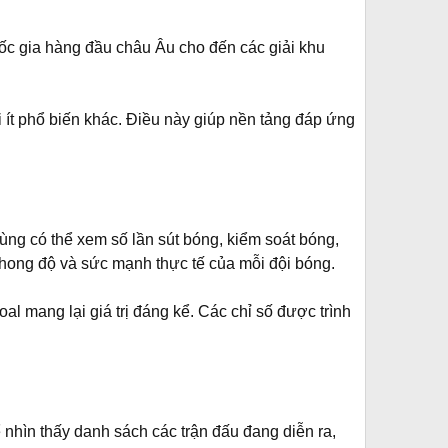
uốc gia hàng đầu châu Âu cho đến các giải khu
i ít phổ biến khác. Điều này giúp nền tảng đáp ứng
dùng có thể xem số lần sút bóng, kiểm soát bóng,
á phong độ và sức mạnh thực tế của mỗi đội bóng.
l mang lại giá trị đáng kể. Các chỉ số được trình
 nhìn thấy danh sách các trận đấu đang diễn ra,