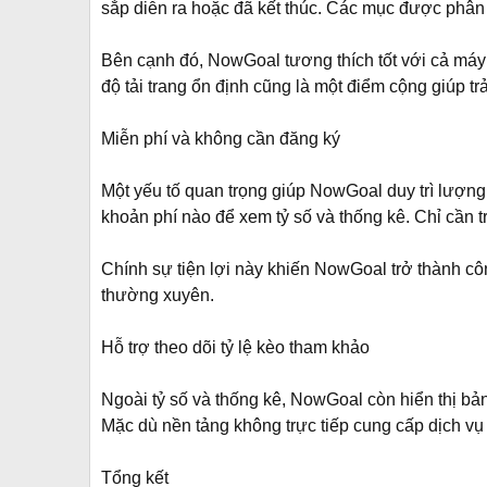
sắp diễn ra hoặc đã kết thúc. Các mục được phân ch
Bên cạnh đó, NowGoal tương thích tốt với cả máy tí
độ tải trang ổn định cũng là một điểm cộng giúp 
Miễn phí và không cần đăng ký
Một yếu tố quan trọng giúp NowGoal duy trì lượng 
khoản phí nào để xem tỷ số và thống kê. Chỉ cần tr
Chính sự tiện lợi này khiến NowGoal trở thành cô
thường xuyên.
Hỗ trợ theo dõi tỷ lệ kèo tham khảo
Ngoài tỷ số và thống kê, NowGoal còn hiển thị bả
Mặc dù nền tảng không trực tiếp cung cấp dịch vụ
Tổng kết