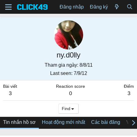
Đăng nhập
Đăng ký
ny.d0lly
Tham gia ngày
8/8/11
Last seen
7/9/12
Bài viết
Reaction score
Điểm
3
0
3
Find
Tin nhắn hồ sơ
Hoạt động mới nhất
Các bài đăng
Về tô