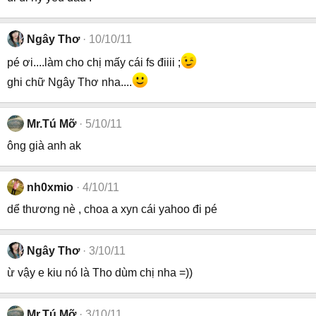
Ngây Thơ
10/10/11
pé ơi....làm cho chị mấy cái fs điiii ;
ghi chữ Ngây Thơ nha....
Mr.Tú Mỡ
5/10/11
ông già anh ak
nh0xmio
4/10/11
dể thương nè , choa a xyn cái yahoo đi pé
Ngây Thơ
3/10/11
ừ vậy e kiu nó là Tho dùm chị nha =))
Mr.Tú Mỡ
3/10/11