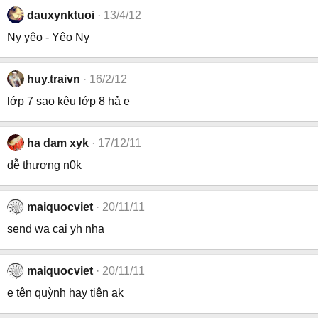
dauxynktuoi
13/4/12
Ny yêo - Yêo Ny
huy.traivn
16/2/12
lớp 7 sao kêu lớp 8 hả e
ha dam xyk
17/12/11
dễ thương n0k
maiquocviet
20/11/11
send wa cai yh nha
maiquocviet
20/11/11
e tên quỳnh hay tiên ak