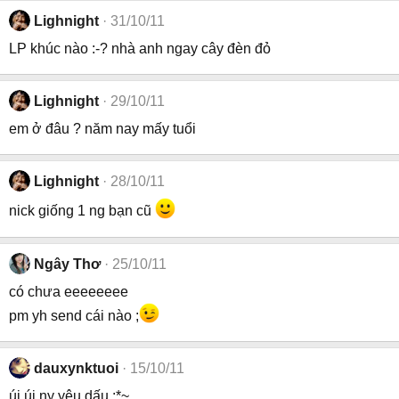
Lighnight
31/10/11
LP khúc nào :-? nhà anh ngay cây đèn đỏ
Lighnight
29/10/11
em ở đâu ? năm nay mấy tuổi
Lighnight
28/10/11
nick giống 1 ng bạn cũ
Ngây Thơ
25/10/11
có chưa eeeeeeee
pm yh send cái nào ;
dauxynktuoi
15/10/11
úi úi ny yêu dấu :*~