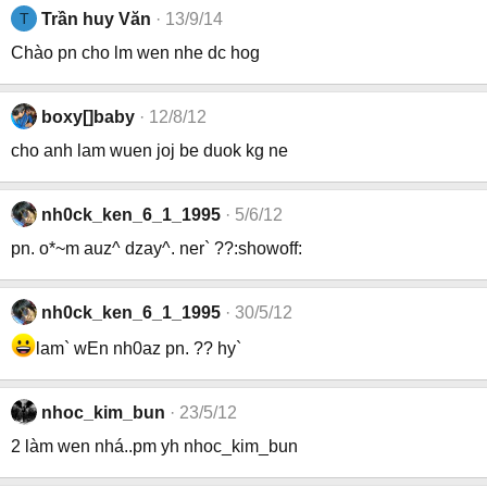
T
Trần huy Văn
13/9/14
Chào pn cho lm wen nhe dc hog
boxy[]baby
12/8/12
cho anh lam wuen joj be duok kg ne
nh0ck_ken_6_1_1995
5/6/12
pn. o*~m auz^ dzay^. ner` ??:showoff:
nh0ck_ken_6_1_1995
30/5/12
lam` wEn nh0az pn. ?? hy`
nhoc_kim_bun
23/5/12
2 làm wen nhá..pm yh nhoc_kim_bun