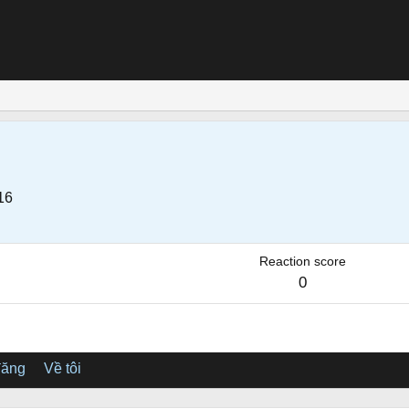
16
Reaction score
0
đăng
Về tôi