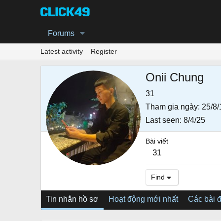
Forums
Latest activity
Register
Onii Chung
31
Tham gia ngày
25/8/
Last seen
8/4/25
Bài viết
31
Find
Tin nhắn hồ sơ
Hoạt động mới nhất
Các bài 