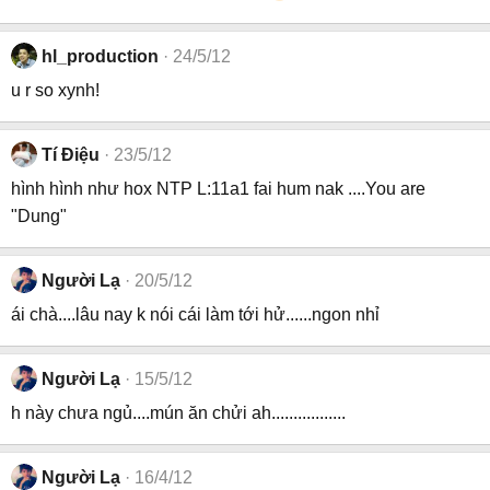
hl_production
24/5/12
u r so xynh!
Tí Điệu
23/5/12
hình hình như hox NTP L:11a1 fai hum nak ....You are
"Dung"
Người Lạ
20/5/12
ái chà....lâu nay k nói cái làm tới hử......ngon nhỉ
Người Lạ
15/5/12
h này chưa ngủ....mún ăn chửi ah.................
Người Lạ
16/4/12