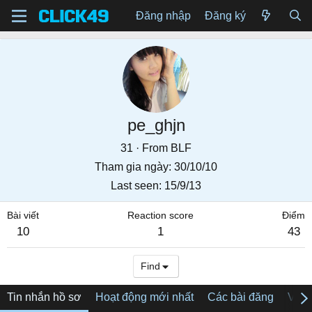
Đăng nhập
Đăng ký
pe_ghjn
31
·
From
BLF
Tham gia ngày
30/10/10
Last seen
15/9/13
Bài viết
Reaction score
Điểm
10
1
43
Find
Tin nhắn hồ sơ
Hoạt động mới nhất
Các bài đăng
Về tô