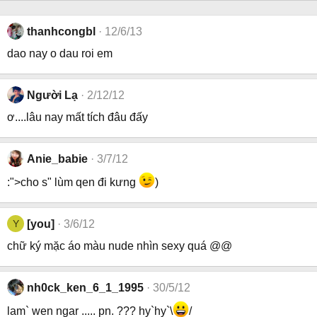
thanhcongbl
12/6/13
dao nay o dau roi em
Người Lạ
2/12/12
ơ....lâu nay mất tích đâu đấy
Anie_babie
3/7/12
:">cho s" lùm qen đi kưng
)
Y
[you]
3/6/12
chữ ký mặc áo màu nude nhìn sexy quá @@
nh0ck_ken_6_1_1995
30/5/12
lam` wen ngar ..... pn. ??? hy`hy`\
/