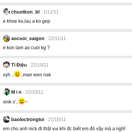
chuotkon_bl
1/12/11
e khoe ko,lau a ko gep
aocuoi_saigon
22/11/11
e kon lam ao cuoi kg ?
Tí Điệu
22/10/11
xyh ..
..man wen nak
M i n
22/10/11
xink s'..
~
baoloctrongtoi
21/10/11
em cho anh nick đi thật vui khi đc biết em đó vậy mà a nghĩ