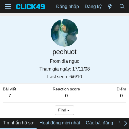
Đăng nhập
Đăng ký
pechuot
From
địa ngục
Tham gia ngày
17/11/08
Last seen
6/6/10
Bài viết
Reaction score
Điểm
7
0
0
Find
Tin nhắn hồ sơ
Hoạt động mới nhất
Các bài đăng
Về tô