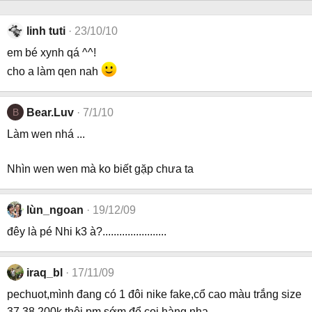
linh tuti
23/10/10
em bé xynh qá ^^!
cho a làm qen nah
B
Bear.Luv
7/1/10
Làm wen nhá ...
Nhìn wen wen mà ko biết gặp chưa ta
lùn_ngoan
19/12/09
đêy là pé Nhi k3 à?.......................
iraq_bl
17/11/09
pechuot,mình đang có 1 đôi nike fake,cổ cao màu trắng size
37 38,200k thôi,pm sớm để coi hàng nha