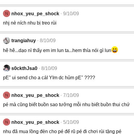
N
nhox_yeu_pe_shock
9/10/09
nhj nè ních nhu bị treo rùi
trangiahuy
8/10/09
hê hê...dạo nì thấy em im lun ta...hem thía nói gì lun
s0ckthJsa0
8/10/09
pE" ui send cho a cáI YIm dc hủm pE" ????
N
nhox_yeu_pe_shock
7/10/09
pé mà cũng biết buồn sao tưởng mỗi nhu biết buồn thui chứ
N
nhox_yeu_pe_shock
5/10/09
nhu đã mua lồng đèn cho pé để rũ pé đi chơi rùi tặng pé