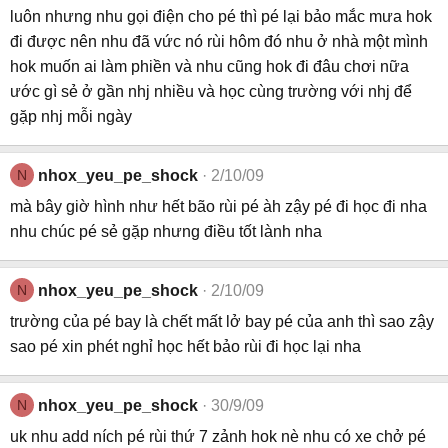
luôn nhưng nhu gọi điện cho pé thì pé lại bảo mắc mưa hok
đi được nên nhu đã vức nó rùi hôm đó nhu ở nhà một mình
hok muốn ai làm phiền và nhu cũng hok đi đâu chơi nữa
ước gì sẻ ở gần nhj nhiều và học cùng trường với nhj để
gặp nhj mỗi ngày
N
nhox_yeu_pe_shock
2/10/09
mà bây giờ hình như hết bão rùi pé àh zậy pé đi học đi nha
nhu chúc pé sẻ gặp nhưng điều tốt lành nha
N
nhox_yeu_pe_shock
2/10/09
trường của pé bay là chết mất lở bay pé của anh thì sao zậy
sao pé xin phét nghỉ học hết bảo rùi đi học lại nha
N
nhox_yeu_pe_shock
30/9/09
uk nhu add ních pé rùi thứ 7 zảnh hok nè nhu có xe chở pé