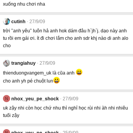
xuống nhu chơi nha
cutinh
27/9/09
trời "anh yêu" luôn hả anh hok dám đâu h`jh`j. dạo này anh
tu rồi em gái ơi. ít đi chơi lắm cho anh sdr khj nào di anh alo
cho
trangiahuy
27/9/09
thienduongvangem_uk là cũa anh
cho anh yh pé chuột lun
N
nhox_yeu_pe_shock
27/9/09
uk zậy nhi còn học chứ nhu thì nghỉ học rùi nhi àh nhi nhiêu
tuổi zậy
N
nhox_yeu_pe_shock
25/9/09