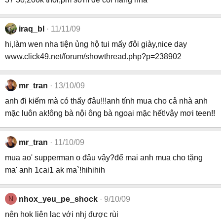
iraq_bl
11/11/09
hi,làm wen nha tiện ủng hộ tui mấy đôi giày,nice day
www.click49.net/forum/showthread.php?p=238902
mr_tran
13/10/09
anh đi kiếm mà có thấy đâu!!!anh tính mua cho cả nhà anh
mặc luôn ak!ông bà nội ông bà ngoại mặc hết!vậy mơi teen!!
mr_tran
11/10/09
mua ao' supperman o đâu vậy?để mai anh mua cho tặng
ma' anh 1cai1 ak ma`!hihihih
N
nhox_yeu_pe_shock
9/10/09
nên hok liên lac với nhj được rùi