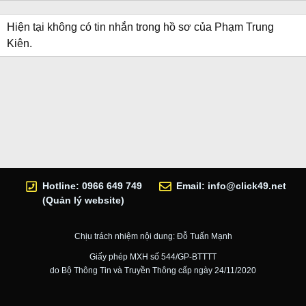
Hiện tại không có tin nhắn trong hồ sơ của Phạm Trung
Kiên.
Hotline: 0966 649 749
Email:
info@click49.net
(Quản lý website)
Chịu trách nhiệm nội dung: Đỗ Tuấn Mạnh
Giấy phép MXH số 544/GP-BTTTT
do Bộ Thông Tin và Truyền Thông cấp ngày 24/11/2020