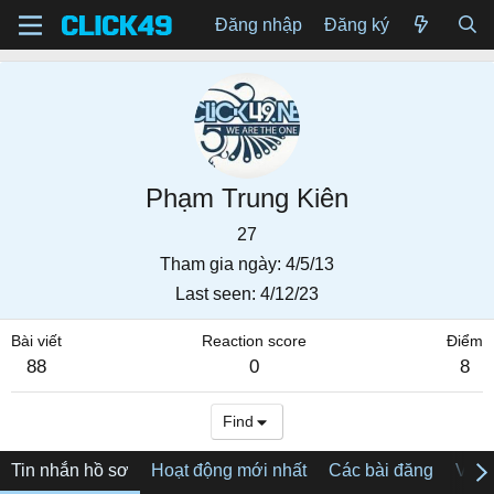
Đăng nhập
Đăng ký
Phạm Trung Kiên
27
Tham gia ngày
4/5/13
Last seen
4/12/23
Bài viết
Reaction score
Điểm
88
0
8
Find
Tin nhắn hồ sơ
Hoạt động mới nhất
Các bài đăng
Về tô