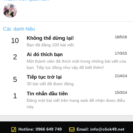
Các danh hiệu
18/5/16
Không thể dừng lại!
10
Bạn đã đăng 100 bài viết.
17/3/15
Ai đó thích bạn
2
Một thành viên đã thích một trong những bài viết của
bạn. Tiếp tục đăng như vậy để biết thêm!
21/4/14
Tiếp tục trở lại
5
30 bài viết đã được đăng.
15/3/14
Tin nhắn đầu tiên
1
Đăng một bài viết trên trang web để nhận được điều
này.
Hotline: 0966 649 749
Email:
info@click49.net