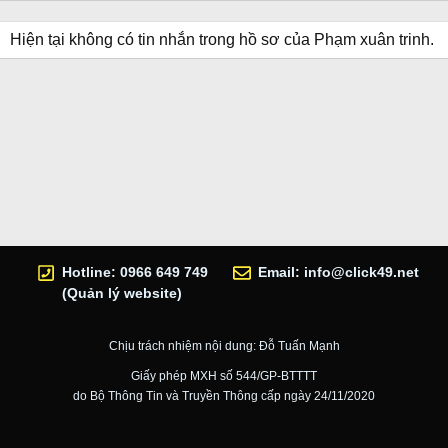
Hiện tại không có tin nhắn trong hồ sơ của Phạm xuân trinh.
Hotline: 0966 649 749
Email:
info@click49.net
(Quản lý website)
Chịu trách nhiệm nội dung: Đỗ Tuấn Mạnh
Giấy phép MXH số 544/GP-BTTTT
do Bộ Thông Tin và Truyền Thông cấp ngày 24/11/2020