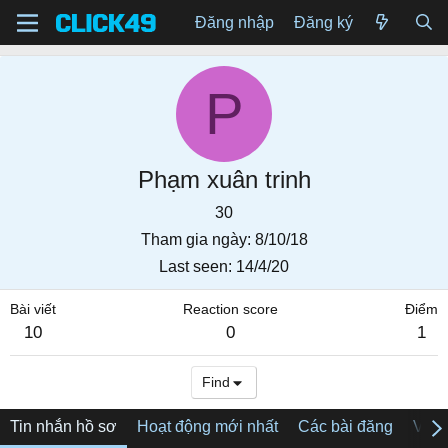
Đăng nhập
Đăng ký
P
Phạm xuân trinh
30
Tham gia ngày
8/10/18
Last seen
14/4/20
Bài viết
Reaction score
Điểm
10
0
1
Find
Tin nhắn hồ sơ
Hoạt động mới nhất
Các bài đăng
Về tô