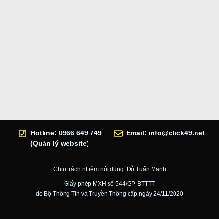
Hotline: 0966 649 749
Email:
info@click49.net
(Quản lý website)
Chịu trách nhiệm nội dung: Đỗ Tuấn Mạnh
Giấy phép MXH số 544/GP-BTTTT
do Bộ Thông Tin và Truyền Thông cấp ngày 24/11/2020