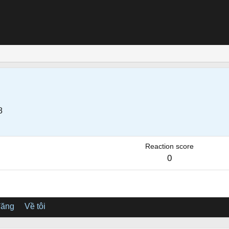
8
Reaction score
0
đăng
Về tôi