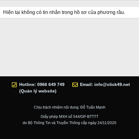
Hiện tại không có tin nhắn trong hồ sơ của phương râu.
Hotline: 0966 649 749
Email:
info@click49.net
(Quản lý website)
Chịu trách nhiệm nội dung: Đỗ Tuấn Mạnh
Giấy phép MXH số 544/GP-BTTTT
do Bộ Thông Tin và Truyền Thông cấp ngày 24/11/2020