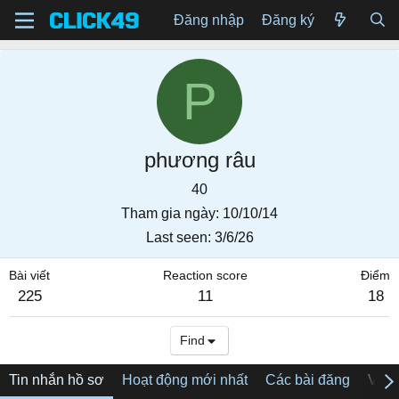
Đăng nhập
Đăng ký
P
phương râu
40
Tham gia ngày
10/10/14
Last seen
3/6/26
Bài viết
Reaction score
Điểm
225
11
18
Find
Tin nhắn hồ sơ
Hoạt động mới nhất
Các bài đăng
Về tô