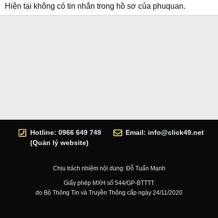
Hiện tại không có tin nhắn trong hồ sơ của phuquan.
Hotline: 0966 649 749
Email:
info@click49.net
(Quản lý website)
Chịu trách nhiệm nội dung: Đỗ Tuấn Mạnh
Giấy phép MXH số 544/GP-BTTTT
do Bộ Thông Tin và Truyền Thông cấp ngày 24/11/2020