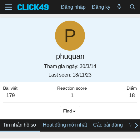
Đăng nhập
Đăng ký
P
phuquan
Tham gia ngày
30/3/14
Last seen
18/11/23
Bài viết
Reaction score
Điểm
179
1
18
Find
Tin nhắn hồ sơ
Hoạt động mới nhất
Các bài đăng
Về tô