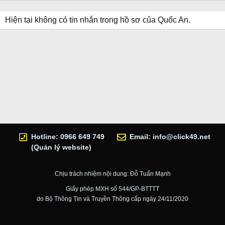
Hiện tại không có tin nhắn trong hồ sơ của Quốc An.
Hotline: 0966 649 749
Email:
info@click49.net
(Quản lý website)
Chịu trách nhiệm nội dung: Đỗ Tuấn Mạnh
Giấy phép MXH số 544/GP-BTTTT
do Bộ Thông Tin và Truyền Thông cấp ngày 24/11/2020