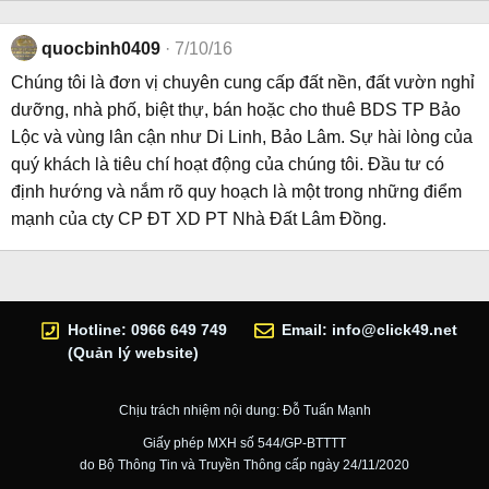
quocbinh0409
7/10/16
Chúng tôi là đơn vị chuyên cung cấp đất nền, đất vườn nghỉ
dưỡng, nhà phố, biệt thự, bán hoặc cho thuê BDS TP Bảo
Lộc và vùng lân cận như Di Linh, Bảo Lâm. Sự hài lòng của
quý khách là tiêu chí hoạt động của chúng tôi. Đầu tư có
định hướng và nắm rõ quy hoạch là một trong những điểm
mạnh của cty CP ĐT XD PT Nhà Đất Lâm Đồng.
Hotline: 0966 649 749
Email:
info@click49.net
(Quản lý website)
Chịu trách nhiệm nội dung: Đỗ Tuấn Mạnh
Giấy phép MXH số 544/GP-BTTTT
do Bộ Thông Tin và Truyền Thông cấp ngày 24/11/2020