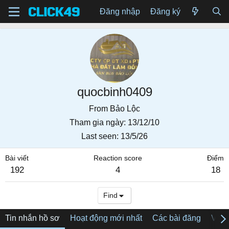
Đăng nhập
Đăng ký
quocbinh0409
From
Bảo Lộc
Tham gia ngày
13/12/10
Last seen
13/5/26
Bài viết
Reaction score
Điểm
192
4
18
Find
Tin nhắn hồ sơ
Hoạt động mới nhất
Các bài đăng
Về tô