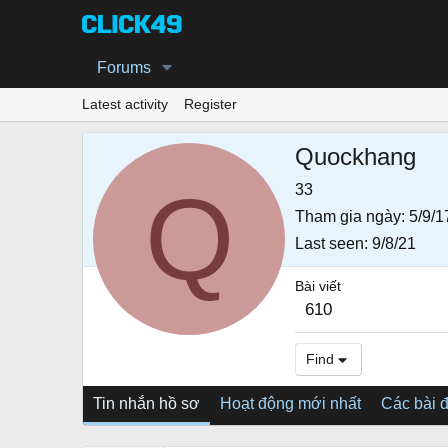
Forums
Latest activity
Register
Quockhang
Q
33
Tham gia ngày
5/9/1
Last seen
9/8/21
Bài viết
610
Find
Tin nhắn hồ sơ
Hoạt động mới nhất
Các bài 