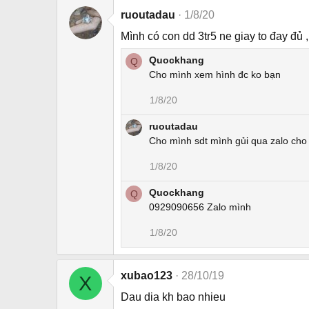
ruoutadau
1/8/20
Mình có con dd 3tr5 ne giay to đay đ
Quockhang
Q
Cho mình xem hình đc ko bạn
1/8/20
ruoutadau
Cho mình sdt mình gủi qua zalo cho
1/8/20
Quockhang
Q
0929090656 Zalo mình
1/8/20
xubao123
28/10/19
X
Dau dia kh bao nhieu