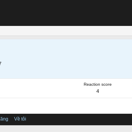
7
Reaction score
4
đăng
Về tôi