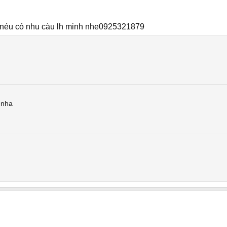
ủ ,néu có nhu càu lh minh nhe0925321879
 nha