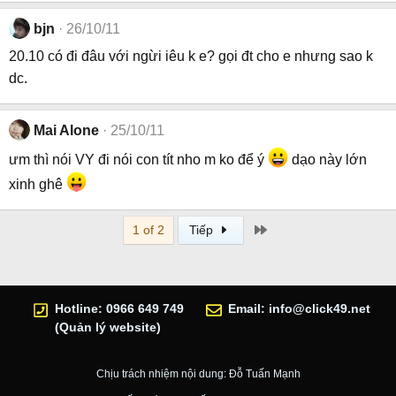
bjn
26/10/11
20.10 có đi đâu với ngừi iêu k e? gọi đt cho e nhưng sao k
dc.
Mai Alone
25/10/11
ưm thì nói VY đi nói con tít nho m ko để ý
dạo này lớn
xinh ghê
Last
1 of 2
Tiếp
Hotline: 0966 649 749
Email:
info@click49.net
(Quản lý website)
Chịu trách nhiệm nội dung: Đỗ Tuấn Mạnh