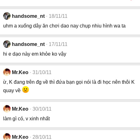
handsome_nt
18/11/11
uhm a xuống dây ăn chơi dao nay chụp nhiu hình wa ta
handsome_nt
17/11/11
hi e dạo này em khỏe ko vậy
Mr.Keo
31/10/11
ừ, K đang trên đg về thì đứa bạn gọi nói là đi học nên thôi K
quay về
Mr.Keo
30/10/11
làm gì có, v xinh nhất
Mr.Keo
28/10/11