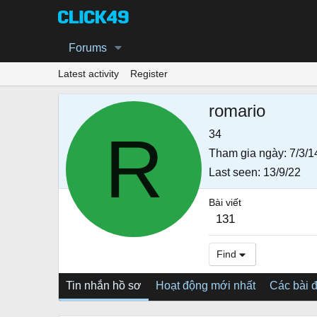
Forums
Latest activity
Register
romario
R
34
Tham gia ngày
7/3/1
Last seen
13/9/22
Bài viết
131
Find
Tin nhắn hồ sơ
Hoạt động mới nhất
Các bài 