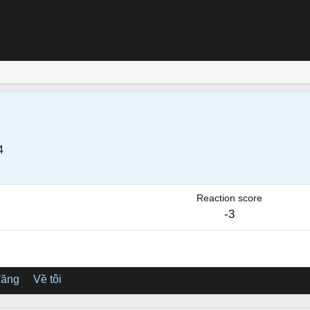
4
Reaction score
-3
đăng
Về tôi