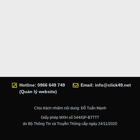
Hotline: 0966 649 749
Email:
info@click49.net
(Quản lý website)
Chịu trách nhiệm nội dung: Đỗ Tuấn Mạnh
Giấy phép MXH số 544/GP-BTTTT
do Bộ Thông Tin và Truyền Thông cấp ngày 24/11/2020