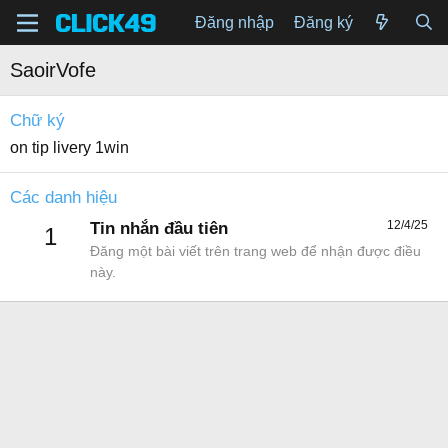
Đăng nhập
Đăng ký
SaoirVofe
Chữ ký
on tip livery 1win
Các danh hiệu
12/4/25
Tin nhắn đầu tiên
1
Đăng một bài viết trên trang web để nhận được điều
này.